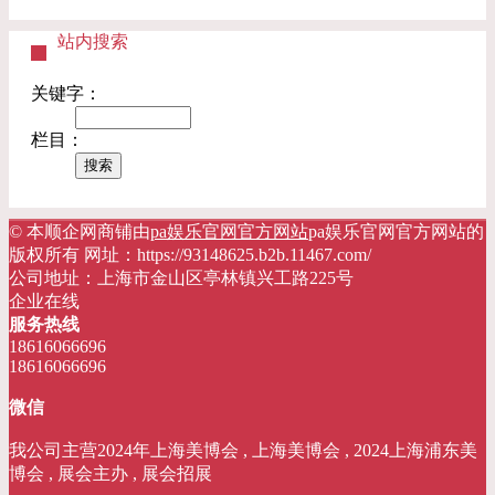
站内搜索
关键字：
栏目：
© 本顺企网商铺由
pa娱乐官网官方网站
pa娱乐官网官方网站的
版权所有 网址：https://93148625.b2b.11467.com/
公司地址：上海市金山区亭林镇兴工路225号
企业在线
服务热线
18616066696
18616066696
微信
我公司主营2024年上海美博会 , 上海美博会 , 2024上海浦东美
博会 , 展会主办 , 展会招展