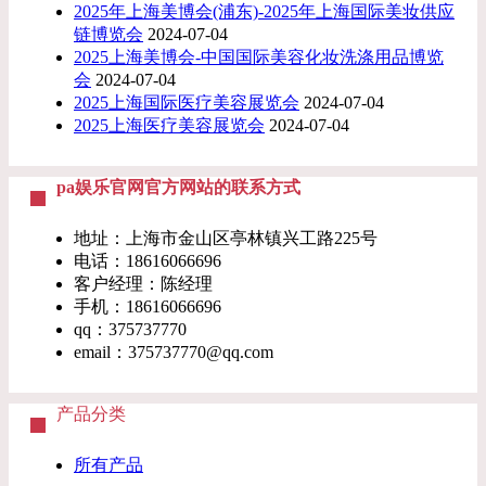
2025年上海美博会(浦东)-2025年上海国际美妆供应
链博览会
2024-07-04
2025上海美博会-中国国际美容化妆洗涤用品博览
会
2024-07-04
2025上海国际医疗美容展览会
2024-07-04
2025上海医疗美容展览会
2024-07-04
pa娱乐官网官方网站的联系方式
地址：上海市金山区亭林镇兴工路225号
电话：18616066696
客户经理：陈经理
手机：18616066696
qq：375737770
email：
375737770@qq.com
产品分类
所有产品