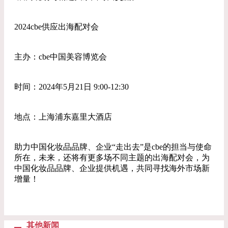
2024cbe供应出海配对会
主办：cbe中国美容博览会
时间：2024年5月21日 9:00-12:30
地点：上海浦东嘉里大酒店
助力中国化妆品品牌、企业“走出去”是cbe的担当与使命
所在，未来，还将有更多场不同主题的出海配对会，为
中国化妆品品牌、企业提供机遇，共同寻找海外市场新
增量！
其他新闻