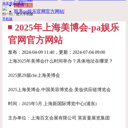
海美博会(浦东)
公司新闻
联系pa娱乐官网官方网站
扫一扫，进入手机版
手机版
2025年上海美博会-pa娱乐
官网官方网站
发布：
2024-04-09 11:40
，更新：
2024-07-04 09:00
上海2025年美博会什么时间举办？具体地址在哪里？
2025第29届cbe上海美博会
2025上海美博会.中国美容博览会.美妆供应链博览会
时间：2025年5月 上海新国际博览中心(浦东)
主办单位：上海百文会展有限公司 英富曼展览集团