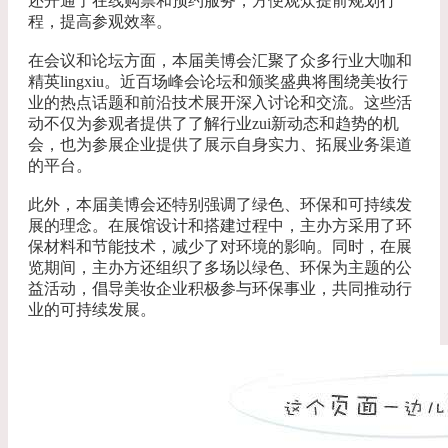
还开通了在线购票和预约服务，方便观众提前规划行
程，提高参观效率。
在会议和论坛方面，本届美博会汇聚了众多行业大咖和
精英lingxiu。近百场峰会论坛和颁奖盛典将围绕美妆行
业的热点话题和前沿技术展开深入讨论和交流。这些活
动不仅为参观者提供了了解行业zui新动态和趋势的机
会，也为参展企业提供了展示自身实力、拓展业务渠道
的平台。
此外，本届美博会还特别强调了绿色、环保和可持续发
展的理念。在展馆设计和搭建过程中，主办方采用了环
保材料和节能技术，减少了对环境的影响。同时，在展
览期间，主办方还组织了多场以绿色、环保为主题的公
益活动，倡导美妆企业积极参与环保事业，共同推动行
业的可持续发展。