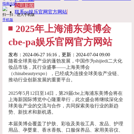
指南出炉
公司新闻
联系pa娱乐官网官方网站
扫一扫，进入手机版
手机版
2025年上海浦东美博会
cbe-pa娱乐官网官方网站
发布：
2024-06-27 16:16
，更新：
2024-07-04 09:00
随着全球美妆产业的蓬勃发展，中国作为shijiedi二大化
妆品市场，其行业盛事——上海美博会
（chinabeautyexpo），已经成为连接全球美妆产业链、
推动行业创新发展的重要平台。
2025年5月12日至14日，第29届cbe上海浦东美博会将在
上海新国际博览中心隆重举行，此次盛会将继续深化全
球美妆产业的交流与合作，共同探索美妆行业的新趋
势、新技术和新机遇。
本届美博会覆盖了护肤、彩妆及美妆工具、发品、护理
用品、孕婴童、香水香氛、口服保养品、家用美容仪、