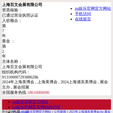
上海百文会展有限公司
pa娱乐官网官方网站
资质核验：
手机访问
已通过营业执照认证
在线留言
入驻顺企：
第
7
年
黄金 ：
第
2
年
主体名称：
上海百文会展有限公司
组织机构代码：
91310000729388628k
2024年上海美博会 , 上海美博会 , 2024上海浦东美博会 , 展会
主办 , 展会招展
全国服务热线
18616066696
pa娱乐官网官方网站
pa娱乐官网官方网站的介绍
您当前的位置：
pa娱乐官网官方网站
»
公司新闻
»
2025年上海浦东美博会cbe-展会
产品供应