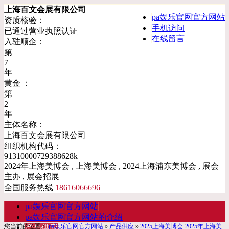
上海百文会展有限公司
pa娱乐官网官方网站
资质核验：
手机访问
已通过营业执照认证
在线留言
入驻顺企：
第
7
年
黄金 ：
第
2
年
主体名称：
上海百文会展有限公司
组织机构代码：
91310000729388628k
2024年上海美博会 , 上海美博会 , 2024上海浦东美博会 , 展会
主办 , 展会招展
全国服务热线
18616066696
pa娱乐官网官方网站
pa娱乐官网官方网站的介绍
您当前的位置：
pa娱乐官网官方网站
»
产品供应
»
2025上海美博会-2025年上海美
产品供应