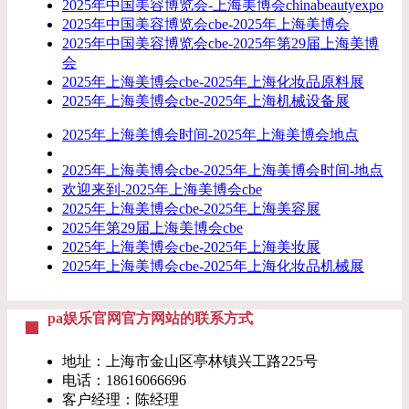
2025年中国美容博览会-上海美博会chinabeautyexpo
2025年中国美容博览会cbe-2025年上海美博会
2025年中国美容博览会cbe-2025年第29届上海美博
会
2025年上海美博会cbe-2025年上海化妆品原料展
2025年上海美博会cbe-2025年上海机械设备展
2025年上海美博会时间-2025年上海美博会地点
2025年上海美博会cbe-2025年上海美博会时间-地点
欢迎来到-2025年上海美博会cbe
2025年上海美博会cbe-2025年上海美容展
2025年第29届上海美博会cbe
2025年上海美博会cbe-2025年上海美妆展
2025年上海美博会cbe-2025年上海化妆品机械展
pa娱乐官网官方网站的联系方式
地址：上海市金山区亭林镇兴工路225号
电话：18616066696
客户经理：陈经理