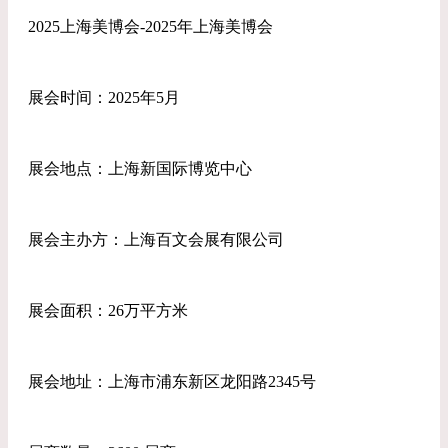
2025上海美博会-2025年上海美博会
展会时间：2025年5月
展会地点：上海新国际博览中心
展会主办方：上海百文会展有限公司
展会面积：26万平方米
展会地址：上海市浦东新区龙阳路2345号