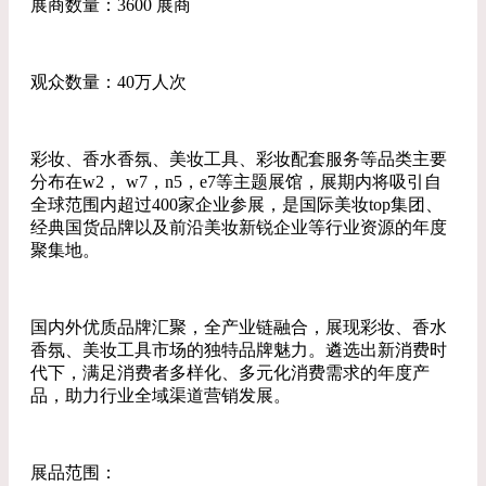
展商数量：3600 展商
观众数量：40万人次
彩妆、香水香氛、美妆工具、彩妆配套服务等品类主要
分布在w2， w7，n5，e7等主题展馆，展期内将吸引自
全球范围内超过400家企业参展，是国际美妆top集团、
经典国货品牌以及前沿美妆新锐企业等行业资源的年度
聚集地。
国内外优质品牌汇聚，全产业链融合，展现彩妆、香水
香氛、美妆工具市场的独特品牌魅力。遴选出新消费时
代下，满足消费者多样化、多元化消费需求的年度产
品，助力行业全域渠道营销发展。
展品范围：