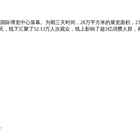
海浦东新国际博览中心落幕。为期三天时间，28万平方米的展览面积，23
3天，线下汇聚了52.13万人次观众，线上影响了超2亿消费人
：