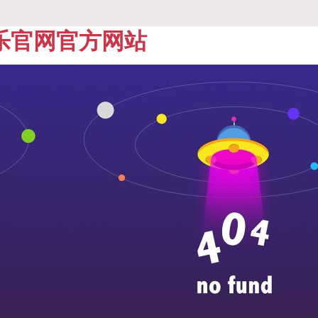
a娱乐官网官方网站