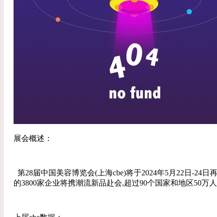
展会概述：
第28届中国美容博览会(上海cbe)将于2024年5月22日
的3800家企业将携潮流新品赴会,超过90个国家和地区5