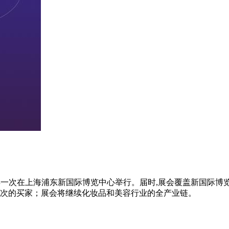
-24日再一次在上海浦东新国际博览中心举行。届时,展会覆盖新国际
0万人次的买家；展会将继续化妆品和美容行业的全产业链。