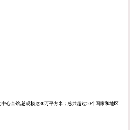
博览中心全馆,总规模达30万平方米；总共超过50个国家和地区