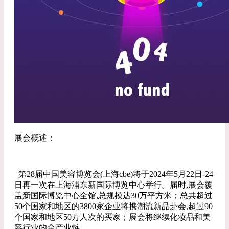
展会概述：
第28届中国美容博览会(上海cbe)将于2024年5月22日-24
日再一次在上海浦东新国际博览中心举行。届时,展会覆
盖新国际博览中心全馆,总规模达30万平方米；总共超过
50个国家和地区的3800家企业将携潮流新品赴会,超过90
个国家和地区50万人次的买家；展会将继续化妆品和美
容行业的全产业链。