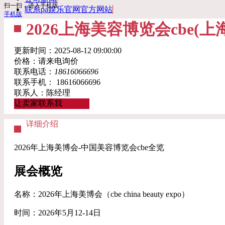
扫一扫，进入手机版
联系pa娱乐官网官方网站
手机版
2026上海美容博览会cbe(
更新时间：2025-08-12 09:00:00
价格：请来电询价
联系电话：
18616066696
联系手机：
18616066696
联系人：陈经理
让卖家联系我
详细介绍
2026年上海美博会-中国美容博览会cbe全览
展会概览
名称：2026年上海美博会（cbe china beauty expo）
时间：2026年5月12-14日