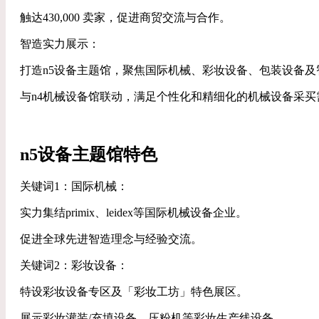
触达430,000 卖家，促进商贸交流与合作。
智造实力展示：
打造n5设备主题馆，聚焦国际机械、彩妆设备、包装设备及
与n4机械设备馆联动，满足个性化和精细化的机械设备采买
n5设备主题馆特色
关键词1：国际机械：
实力集结primix、leidex等国际机械设备企业。
促进全球先进智造理念与经验交流。
关键词2：彩妆设备：
特设彩妆设备专区及「彩妆工坊」特色展区。
展示彩妆灌装/充填设备、压粉机等彩妆生产线设备。