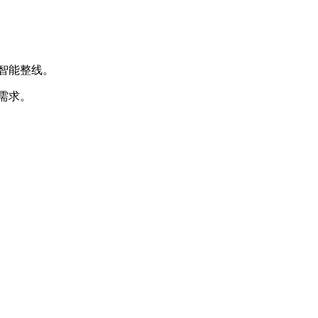
智能整线。
需求。