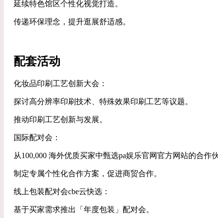
延续特色馆区个性化视觉打造。
传递环保理念，提升逛展舒适感。
配套活动
化妆品印刷工艺创新大会：
探讨高分辨率印刷技术、特殊效果印刷工艺等议题。
推动印刷工艺创新与发展。
国际配对会：
从100,000 海外优质买家中甄选pa娱乐官网官方网站的合作
制定专属个性化合作方案，促进商贸合作。
线上包装配对会cbe云快选：
基于买家需求推出「年度包装」配对会。