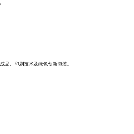
）
、成品、印刷技术及绿色创新包装。