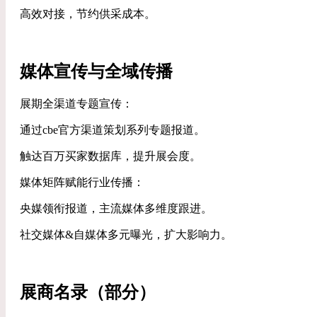
高效对接，节约供采成本。
媒体宣传与全域传播
展期全渠道专题宣传：
通过cbe官方渠道策划系列专题报道。
触达百万买家数据库，提升展会度。
媒体矩阵赋能行业传播：
央媒领衔报道，主流媒体多维度跟进。
社交媒体&自媒体多元曝光，扩大影响力。
展商名录（部分）