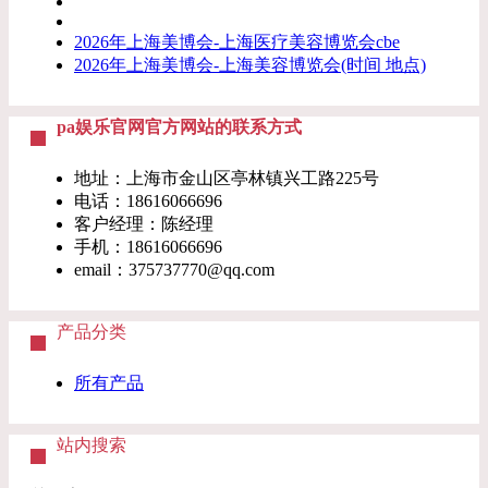
2026年上海美博会-上海医疗美容博览会cbe
2026年上海美博会-上海美容博览会(时间 地点)
pa娱乐官网官方网站的联系方式
地址：上海市金山区亭林镇兴工路225号
电话：
18616066696
客户经理：陈经理
手机：
18616066696
email：
375737770@qq.com
产品分类
所有产品
站内搜索