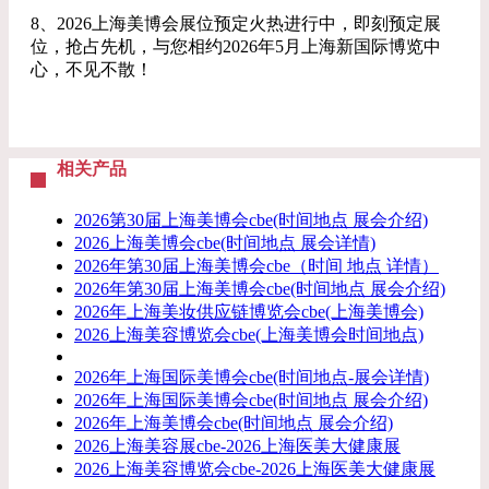
8、2026上海美博会展位预定火热进行中，即刻预定展
位，抢占先机，与您相约2026年5月上海新国际博览中
心，不见不散！
相关产品
2026第30届上海美博会cbe(时间地点 展会介绍)
2026上海美博会cbe(时间地点 展会详情)
2026年第30届上海美博会cbe（时间 地点 详情）
2026年第30届上海美博会cbe(时间地点 展会介绍)
2026年上海美妆供应链博览会cbe(上海美博会)
2026上海美容博览会cbe(上海美博会时间地点)
2026年上海国际美博会cbe(时间地点-展会详情)
2026年上海国际美博会cbe(时间地点 展会介绍)
2026年上海美博会cbe(时间地点 展会介绍)
2026上海美容展cbe-2026上海医美大健康展
2026上海美容博览会cbe-2026上海医美大健康展