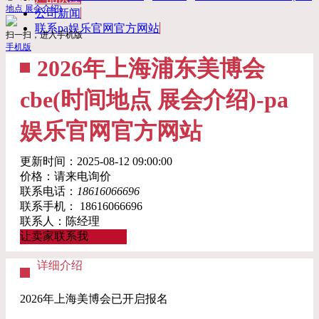
地点 展会介绍)
公司新闻
联系pa娱乐官网官方网站
扫一扫，进入手机版
手机版
2026年上海浦东美博会
cbe(时间地点 展会介绍)-pa
娱乐官网官方网站
更新时间：2025-08-12 09:00:00
价格：请来电询价
联系电话：
18616066696
联系手机：
18616066696
联系人：陈经理
让卖家联系我
详细介绍
2026年上海美博会已开启报名