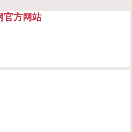
官网官方网站