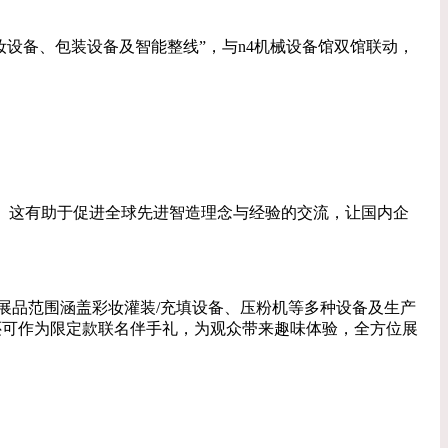
彩妆设备、包装设备及智能整线”，与n4机械设备馆双馆联动，
企业区。这有助于促进全球先进智造理念与经验的交流，让国内企
展品范围涵盖彩妆灌装/充填设备、压粉机等多种设备及生产
还可作为限定款联名伴手礼，为观众带来趣味体验，全方位展