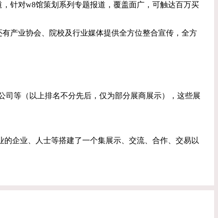
有渠道，针对w8馆策划系列专题报道，覆盖面广，可触达百万买
时还有产业协会、院校及行业媒体提供全方位整合宣传，全方
公司等（以上排名不分先后，仅为部分展商展示），这些展
容化妆品行业的企业、人士等搭建了一个集展示、交流、合作、交易以