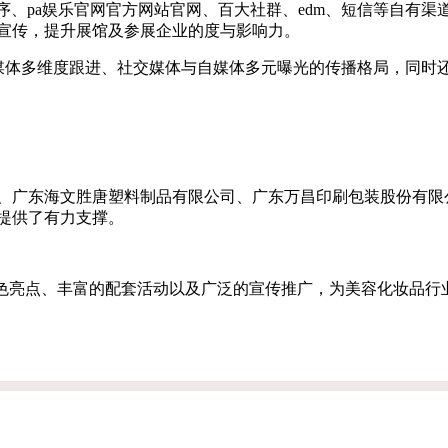
、小程序、pa娱乐官网官方网站官网、百大社群、edm、短信等自
宣传，提升展馆及参展企业的度与影响力。
主流媒体多维度跟进、社交媒体与自媒体多元曝光的传播格局，同
、广东海文胜唐塑料制品有限公司、广东万昌印刷包装股份有限
提供了有力支撑。
po）通过多方面的特色亮点、丰富的配套活动以及广泛的宣传推广，为美