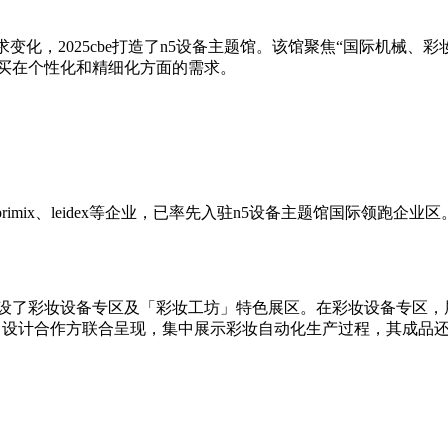
变化，2025cbe打造了n5设备主题馆。该馆聚焦“国际机械、
买在个性化和精细化方面的需求。
imix、leidex等企业，已率先入驻n5设备主题馆国际领跑
特设了彩妆设备专区及「彩妆工坊」特色展区。在彩妆设备专区，
商、设计合作方联合呈现，集中展示彩妆自动化生产过程，其成品