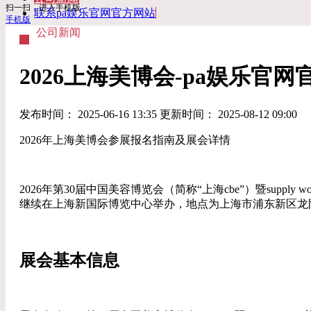
扫一扫，进入手机版
联系pa娱乐官网官方网站
手机版
公司新闻
2026上海美博会-pa娱乐官网
发布时间： 2025-06-16 13:35 更新时间： 2025-08-12 09:00
2026年上海美博会参展报名指南及展会详情
2026年第30届中国美容博览会（简称“上海cbe”）暨suppl
继续在上海新国际博览中心举办，地点为上海市浦东新区龙阳
展会基本信息