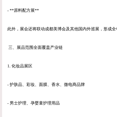
- **原料配方展**
此外，展会还将联动成都美博会及其他国内外巡展，形成全
三、展品范围全面覆盖产业链
1. 化妆品展区
- 护肤品、彩妆、面膜、香水、微电商品牌
- 男士护理、孕婴童护理用品