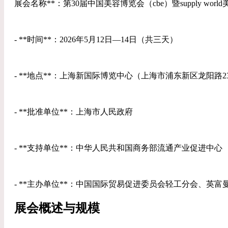
展会名称**：第30届中国美容博览会（cbe）暨supply wo
- **时间**：2026年5月12日—14日（共三天）
- **地点**：上海新国际博览中心（上海市浦东新区龙阳路2
- **批准单位**：上海市人民政府
- **支持单位**：中华人民共和国商务部流通产业促进中心
- **主办单位**：中国国际贸易促进委员会轻工分会、英
展会概述与规模