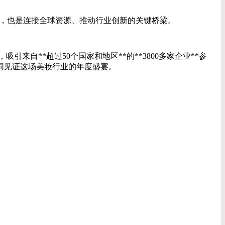
台，也是连接全球资源、推动行业创新的关键桥梁。
引来自**超过50个国家和地区**的**3800多家企业**参
，共同见证这场美妆行业的年度盛宴。