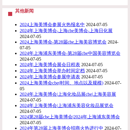
其他新闻
2024上海美博会参展火热报名中
2024-07-05
2024年上海美博会-上海cbe美博会-上海日化展
2024-07-05
2024上海美博会-第28届cbe上海美容博览会
2024-
07-05
2024年上海浦东美博会-第28届cbe中国美容博览会
2024-07-05
2024年上海美博会展会日程表
2024-07-05
2024年上海美博会举办时间定档
2024-07-05
2024年上海美博会参展申请表
2024-07-05
2024上海美博会cbe(时间、地点以及规模)
2024-07-
05
2024年上海美博会|上海化妆品展cbe|上海美容展
2024-07-05
2024年上海美博会|上海浦东美容化妆品展览会
2024-07-05
2024第28届cbe上海美博会|2024年上海浦东美博会
2024-07-05
2024年第28届上海美博会招商火热进行中
2024-07-