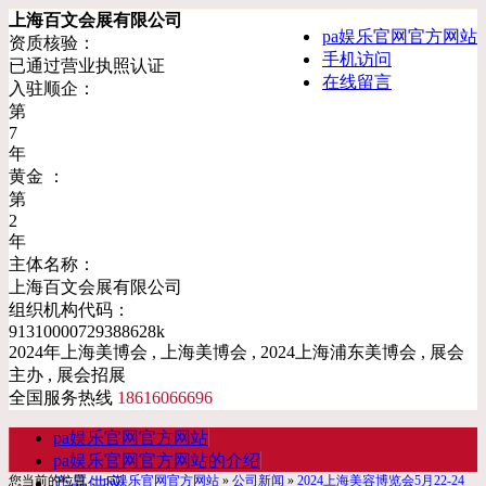
上海百文会展有限公司
pa娱乐官网官方网站
资质核验：
手机访问
已通过营业执照认证
在线留言
入驻顺企：
第
7
年
黄金 ：
第
2
年
主体名称：
上海百文会展有限公司
组织机构代码：
91310000729388628k
2024年上海美博会 , 上海美博会 , 2024上海浦东美博会 , 展会
主办 , 展会招展
全国服务热线
18616066696
pa娱乐官网官方网站
pa娱乐官网官方网站的介绍
您当前的位置：
pa娱乐官网官方网站
»
公司新闻
»
2024上海美容博览会5月22-24
产品供应