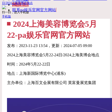
日/2024上海美博会地点
公司新闻
联系pa娱乐官网官方网站
扫一扫，进入手机版
手机版
2024上海美容博览会5月
22-pa娱乐官网官方网站
发布：
2023-11-23 13:54
，更新：
2024-07-05 09:00
2024上海美容博览会5月22-24日/2024上海美博会地点
时间：2024年5月22-22日
地点：上海新国际博览中心(浦东)
主办单位：上海百文会展有限公司 英富曼展览集团