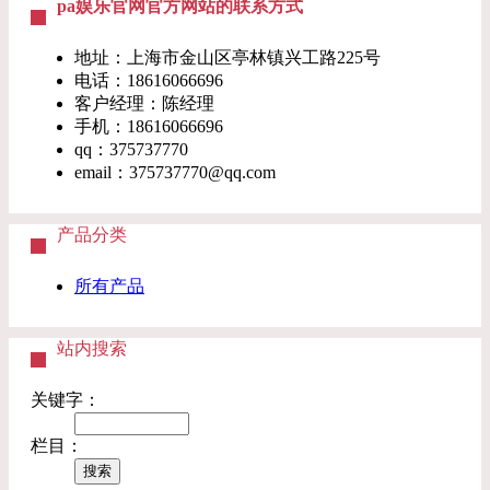
pa娱乐官网官方网站的联系方式
地址：上海市金山区亭林镇兴工路225号
电话：18616066696
客户经理：陈经理
手机：18616066696
qq：375737770
email：
375737770@qq.com
产品分类
所有产品
站内搜索
关键字：
栏目：