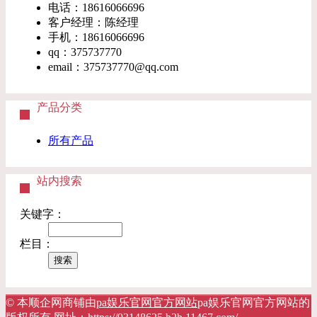
电话：18616066696
客户经理：陈经理
手机：18616066696
qq：375737770
email：
375737770@qq.com
产品分类
所有产品
站内搜索
关键字：
栏目：
© 本顺企网商铺由
pa娱乐官网官方网站
pa娱乐官网官方网站的