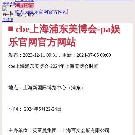
美博会时间
公司新闻
联系pa娱乐官网官方网站
扫一扫，进入手机版
手机版
cbe上海浦东美博会-pa娱
乐官网官方网站
发布：
2023-12-11 09:31
，更新：
2024-07-05 09:00
cbe上海浦东美博会-2024年上海美博会时间
地点：上海新国际博览中心（浦东）
时间： 2024年5月22-24日
主办单位：英富曼集团、上海百文会展有限公司