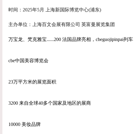
时间：2025年5月 上海新国际博览中心(浦东)
主办单位：上海百文会展有限公司 英富曼展览集团
万宝龙、梵克雅宝......200 法国品牌亮相，cbeguojipinp
cbe中国美容博览会
23万平方米的展览面积
3200 来自全球40多个国家及地区的展商
10000 美妆品牌