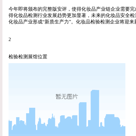
今年即将颁布的完整版安评，使得化妆品产业链企业需要完
得化妆品检测行业发展趋势更加显著，未来的化妆品安全检
化妆品产业形成“新质生产力”。化妆品检验检测企业将迎来
2
检验检测展馆位置