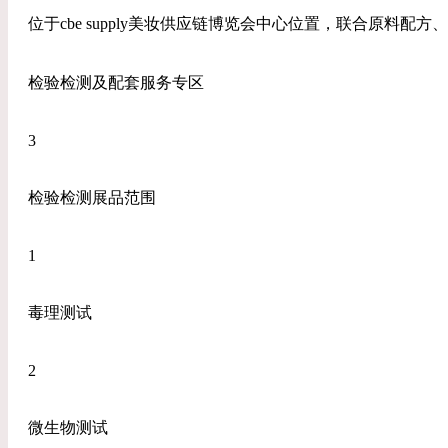
位于cbe supply美妆供应链博览会中心位置，联合原
检验检测及配套服务专区
3
检验检测展品范围
1
毒理测试
2
微生物测试