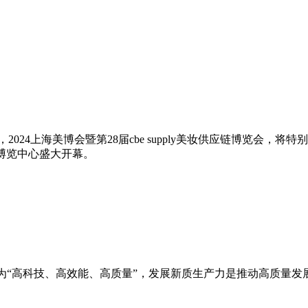
24上海美博会暨第28届cbe supply美妆供应链博览会，将
际博览中心盛大开幕。
征为“高科技、高效能、高质量”，发展新质生产力是推动高质量