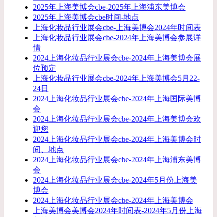
2025年上海美博会cbe-2025年上海浦东美博会
2025年上海美博会cbe时间-地点
上海化妆品行业展会cbe-上海美博会2024年时间表
​上海化妆品行业展会cbe-2024年上海美博会参展详
情
2024上海化妆品行业展会cbe-2024年上海美博会展
位预定
上海化妆品行业展会cbe-2024年上海美博会5月22-
24日
2024上海化妆品行业展会cbe-2024年上海国际美博
会
2024上海化妆品行业展会cbe-2024年上海美博会欢
迎您
2024上海化妆品行业展会cbe-2024年上海美博会时
间、地点
2024上海化妆品行业展会cbe-2024年上海浦东美博
会
2024上海化妆品行业展会cbe-2024年5月份上海美
博会
2024上海化妆品行业展会cbe-2024年上海美博会
上海美博会美博会2024年时间表-2024年5月份上海