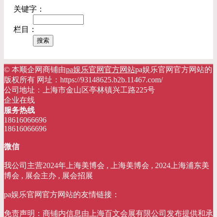
关键字：
栏目：
© 本顺企网商铺由
pa娱乐官网官方网站
pa娱乐官网官方网站的
版权所有 网址：https://93148625.b2b.11467.com/
公司地址：上海市金山区亭林镇兴工路225号
企业在线
服务热线
18616066696
18616066696
微信
我公司主营2024年上海美博会 , 上海美博会 , 2024上海浦东美
博会 , 展会主办 , 展会招展
pa娱乐官网官方网站的友情链接：
免责声明：商铺内信息由上海百文会展有限公司发布提供和承