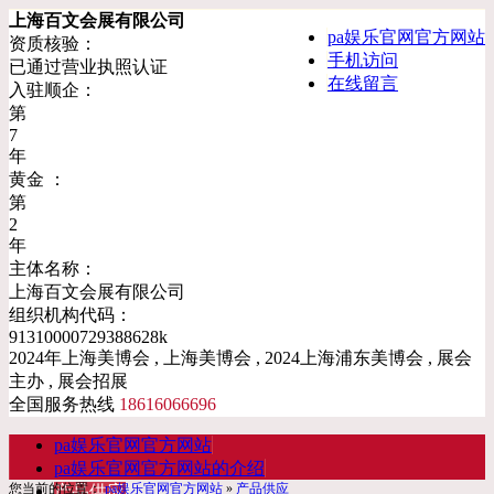
上海百文会展有限公司
pa娱乐官网官方网站
资质核验：
手机访问
已通过营业执照认证
在线留言
入驻顺企：
第
7
年
黄金 ：
第
2
年
主体名称：
上海百文会展有限公司
组织机构代码：
91310000729388628k
2024年上海美博会 , 上海美博会 , 2024上海浦东美博会 , 展会
主办 , 展会招展
全国服务热线
18616066696
pa娱乐官网官方网站
pa娱乐官网官方网站的介绍
您当前的位置：
pa娱乐官网官方网站
»
产品供应
产品供应