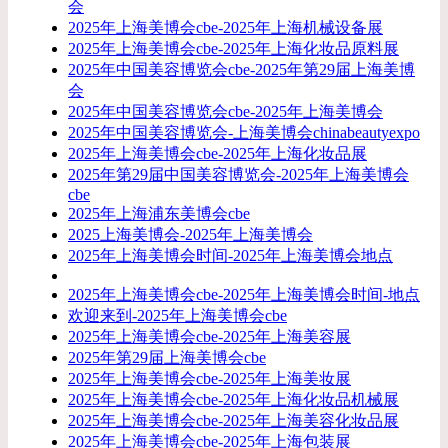
会
2025年上海美博会cbe-2025年上海机械设备展
2025年上海美博会cbe-2025年上海化妆品原料展
2025年中国美容博览会cbe-2025年第29届上海美博
会
2025年中国美容博览会cbe-2025年上海美博会
2025年中国美容博览会-上海美博会chinabeautyexpo
2025年上海美博会cbe-2025年上海化妆品展
2025年第29届中国美容博览会-2025年上海美博会
cbe
​2025年上海浦东美博会cbe
2025上海美博会-2025年上海美博会
2025年上海美博会时间-2025年上海美博会地点
2025年上海美博会cbe-2025年上海美博会时间-地点
欢迎来到-2025年上海美博会cbe
2025年上海美博会cbe-2025年上海美容展
2025年第29届上海美博会cbe
2025年上海美博会cbe-2025年上海美妆展
2025年上海美博会cbe-2025年上海化妆品机械展
2025年上海美博会cbe-2025年上海美容化妆品展
2025年上海美博会cbe-2025年上海包装展