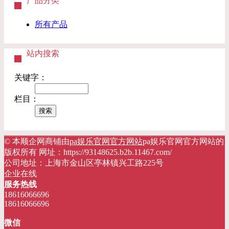
产品分类
所有产品
站内搜索
关键字：
栏目：
© 本顺企网商铺由
pa娱乐官网官方网站
pa娱乐官网官方网站的
版权所有 网址：https://93148625.b2b.11467.com/
公司地址：上海市金山区亭林镇兴工路225号
企业在线
服务热线
18616066696
18616066696
微信