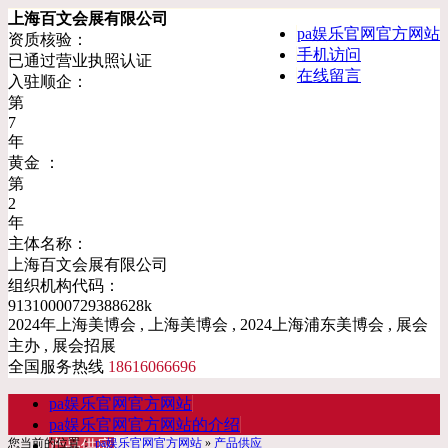
上海百文会展有限公司
pa娱乐官网官方网站
资质核验：
手机访问
已通过营业执照认证
在线留言
入驻顺企：
第
7
年
黄金 ：
第
2
年
主体名称：
上海百文会展有限公司
组织机构代码：
91310000729388628k
2024年上海美博会 , 上海美博会 , 2024上海浦东美博会 , 展会
主办 , 展会招展
全国服务热线
18616066696
pa娱乐官网官方网站
pa娱乐官网官方网站的介绍
您当前的位置：
pa娱乐官网官方网站
»
产品供应
产品供应