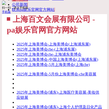
公司新闻
扫一扫，进入手机版
联系pa娱乐官网官方网站
手机版
上海百文会展有限公司 -
pa娱乐官网官方网站
2025年上海美博会-上海美博会(上海浦东展)
2025年上海美博会cbe-(上海浦东展)
2025年上海美博会cbe-上海浦东美博会
2025年上海美博会-中国上海美博会(上海浦东展)
2025年上海美博会-5月上海美博会(上海cbe)
2025年上海美博会-5月份上海美博会-cbe美容展
2025年上海美博会(浦东)-上海医疗美容展-美妆供
应链展
2025年上海美博会(浦东)-上海个人护理及日化产品