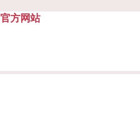
网官方网站