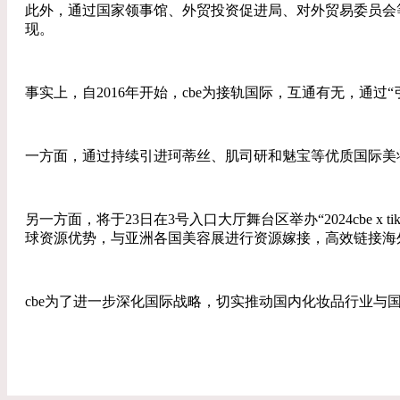
此外，通过国家领事馆、外贸投资促进局、对外贸易委员会
现。
事实上，自2016年开始，cbe为接轨国际，互通有无，通过
一方面，通过持续引进珂蒂丝、肌司研和魅宝等优质国际美
另一方面，将于23日在3号入口大厅舞台区举办“2024cbe 
球资源优势，与亚洲各国美容展进行资源嫁接，高效链接海外
cbe为了进一步深化国际战略，切实推动国内化妆品行业与