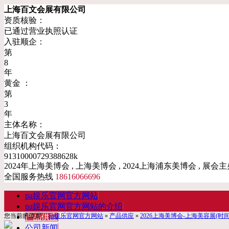
上海百文会展有限公司
资质核验：
已通过营业执照认证
入驻顺企：
第
8
年
黄金 ：
第
3
年
主体名称：
上海百文会展有限公司
组织机构代码：
91310000729388628k
2024年上海美博会 , 上海美博会 , 2024上海浦东美博会 , 展会主
全国服务热线
18616066696
pa娱乐官网官方网站
pa娱乐官网官方网站的介绍
您当前的位置：
pa娱乐官网官方网站
»
产品供应
»
2026上海美博会-上海美容展(时间
产品供应
公司新闻