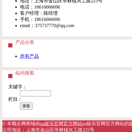
地址：上海市金山区亭林镇兴工路225号
电话：
18616066696
客户经理：陈经理
手机：
18616066696
email：
375737770@qq.com
产品分类
所有产品
站内搜索
关键字：
栏目：
© 本顺企网商铺由
pa娱乐官网官方网站
pa娱乐官网官方网站的版权所有 网
公司地址：上海市金山区亭林镇兴工路225号