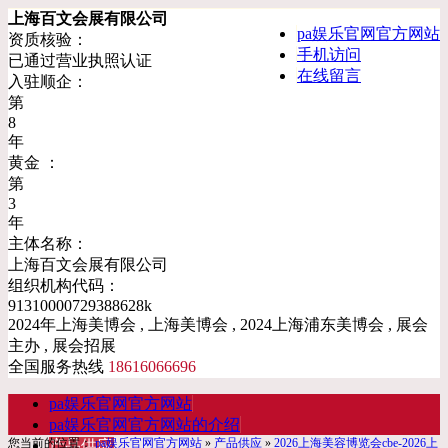
上海百文会展有限公司
pa娱乐官网官方网站
资质核验：
手机访问
已通过营业执照认证
在线留言
入驻顺企：
第
8
年
黄金 ：
第
3
年
主体名称：
上海百文会展有限公司
组织机构代码：
91310000729388628k
2024年上海美博会 , 上海美博会 , 2024上海浦东美博会 , 展会
主办 , 展会招展
全国服务热线
18616066696
pa娱乐官网官方网站
pa娱乐官网官方网站的介绍
您当前的位置：
pa娱乐官网官方网站
»
产品供应
»
2026上海美容博览会cbe-2026上
产品供应