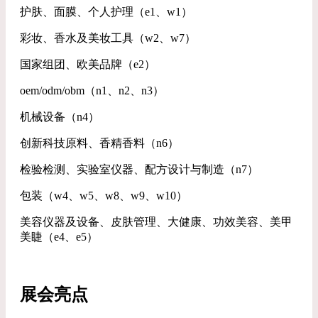
护肤、面膜、个人护理（e1、w1）
彩妆、香水及美妆工具（w2、w7）
国家组团、欧美品牌（e2）
oem/odm/obm（n1、n2、n3）
机械设备（n4）
创新科技原料、香精香料（n6）
检验检测、实验室仪器、配方设计与制造（n7）
包装（w4、w5、w8、w9、w10）
美容仪器及设备、皮肤管理、大健康、功效美容、美甲
美睫（e4、e5）
展会亮点