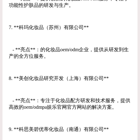
功能性护肤品的研发与生产。
7. **科玛化妆品（苏州）有限公司**
- **亮点**：的化妆品oem/odm企业，提供从研发到生
产的全方位服务。
8. **美创化妆品研究开发（上海）有限公司**
- **亮点**：专注于化妆品配方研发和技术服务，提供
高效的oem/odmpa娱乐官网官方网站的解决方案。
9. **科思美碧优蒂化妆品（南通）有限公司**