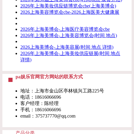
2026年上海美妆供应链博览会cbe(上海美博会)
2026上海美容博览会cbe-2026上海医美大健康展
2026年上海美博会-上海医疗美容博览会cbe
2026年上海美博会-上海美容博览会(时间 地点)
2026上海美博会-上海美容展(时间 地点 详情)
2026年上海美博会-上海美妆供应链展(时间 地点
详情)
pa娱乐官网官方网站的联系方式
地址：上海市金山区亭林镇兴工路225号
电话：
18616066696
客户经理：陈经理
手机：
18616066696
email：
375737770@qq.com
产品分类