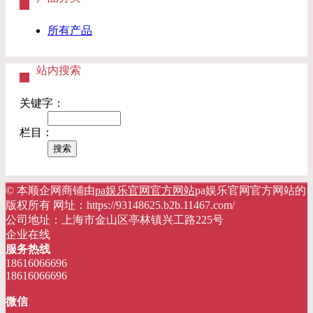
所有产品
站内搜索
关键字：
栏目：
© 本顺企网商铺由
pa娱乐官网官方网站
pa娱乐官网官方网站的
版权所有 网址：https://93148625.b2b.11467.com/
公司地址：上海市金山区亭林镇兴工路225号
企业在线
服务热线
18616066696
18616066696
微信