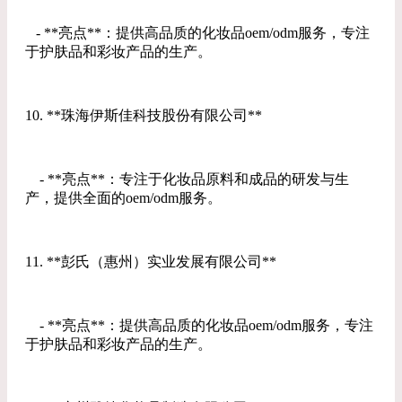
- **亮点**：提供高品质的化妆品oem/odm服务，专注
于护肤品和彩妆产品的生产。
10. **珠海伊斯佳科技股份有限公司**
- **亮点**：专注于化妆品原料和成品的研发与生
产，提供全面的oem/odm服务。
11. **彭氏（惠州）实业发展有限公司**
- **亮点**：提供高品质的化妆品oem/odm服务，专注
于护肤品和彩妆产品的生产。