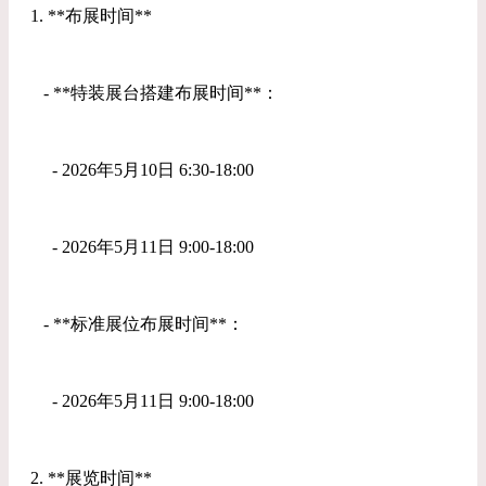
1. **布展时间**
- **特装展台搭建布展时间**：
- 2026年5月10日 6:30-18:00
- 2026年5月11日 9:00-18:00
- **标准展位布展时间**：
- 2026年5月11日 9:00-18:00
2. **展览时间**