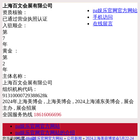
上海百文会展有限公司
pa娱乐官网官方网站
资质核验：
手机访问
已通过营业执照认证
在线留言
入驻顺企：
第
7
年
黄金 ：
第
2
年
主体名称：
上海百文会展有限公司
组织机构代码：
91310000729388628k
2024年上海美博会 , 上海美博会 , 2024上海浦东美博会 , 展会
主办 , 展会招展
全国服务热线
18616066696
pa娱乐官网官方网站
pa娱乐官网官方网站的介绍
您当前的位置：
pa娱乐官网官方网站
»
公司新闻
»
2024上海美容博览会5月22-24
产品供应