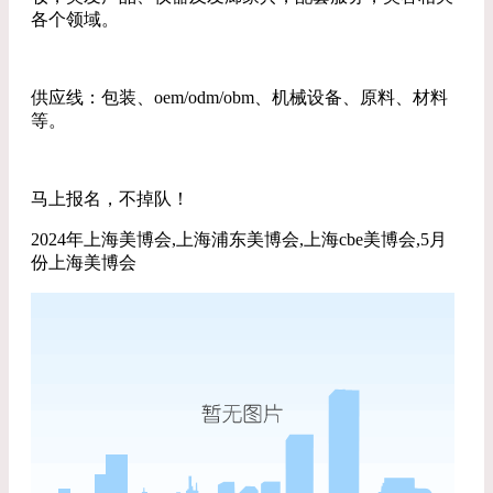
各个领域。
供应线：包装、oem/odm/obm、机械设备、原料、材料
等。
马上报名，不掉队！
2024年上海美博会,上海浦东美博会,上海cbe美博会,5月
份上海美博会