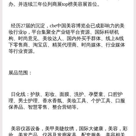
办。并连续三年位列商展top榜美容展首位。
经历27届的沉淀，cbe中国美容博览会已成影响力的美
妆行业ip，平台集聚全产业链平台资源、国际科研机
构、时尚意见、美妆达人、国内外买手群体、线上&线
下零售商、淘宝店、精英代理商、时尚媒体、行业媒体
等行业资源。
展品范围：
日化线：护肤、彩妆、面膜、洗护、孕婴童、口腔护
理、男士护理、香水香氛、美妆工具、个护工具、口服
保养品、智慧零售、整合营销等。
美容仪器设备，美甲美睫纹绣，国际大健康，美容，彩
妆，美发产品、仪器及发廊家具，配套服务，美容相关