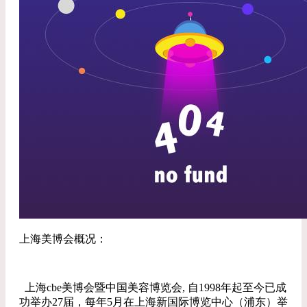
上海美博会概况：
上海cbe美博会暨中国美容博览会, 自1998年起至今已成
功举办27届，每年5月在上海新国际博览中心（浦东）举