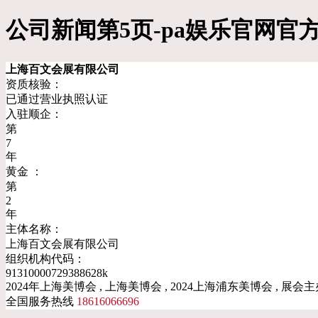
公司新闻第5页-pa娱乐官网官
上海百文会展有限公司
资质核验：
已通过营业执照认证
入驻顺企：
第
7
年
黄金 ：
第
2
年
主体名称：
上海百文会展有限公司
组织机构代码：
91310000729388628k
2024年上海美博会 , 上海美博会 , 2024上海浦东美博会 , 展会主
全国服务热线
18616066696