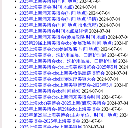
2025年上海美博会(时间 地点)
2024-07-04
2025上海美博会(时间 地点)
2024-07-04
2025年上海浦东美博会(时间 地点)
2024-07-04
2025年上海浦东美博会(时间 地点 详情)
2024-07-04
2025年上海美博会(时间 地点 报名流程)
2024-07-04
2025年上海美博会时间地点及详情
2024-07-04
2025年上海浦东美博会(参展攻略 时间 地点)
2024-07-0
2025第29届上海美博会cbe(参展攻略 时间 地点)
2024-0
2025上海美博会cbe(参展攻略 时间 地点)
2024-07-04
2025上海美博会、洗护用品展、口腔护理展
2024-07-0
2025年上海美博会cbe、洗护用品展、口腔护理展
2024
2025年上海美博会-cbe上海美容博览会-2025年5月
2024
2025上海美博会-cbe上海美妆供应链博览会
2024-07-04
2025上海美博会-cbe国际医疗美容大会
2024-07-04
2025上海美博会-cbe上海美容博览会-2025年5月
2024-0
2025年上海美博会cbe时间通知
2024-07-04
2025上海美博会cbe-上海浦东美博会时间
2024-07-04
2025上海(cbe)美博会-2025上海(浦东)美博会
2024-07-0
2025年上海美博会-第29届cbe上海美博会
2024-07-04
2025年第29届上海美博会(主办单位、时间、地点)
2024
2025美博会-2025年上海美博会
2024-07-04
2025上海美博会-cbe上海美容展
2024-07-04