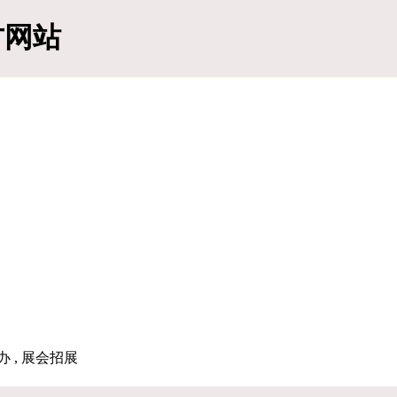
方网站
办 , 展会招展