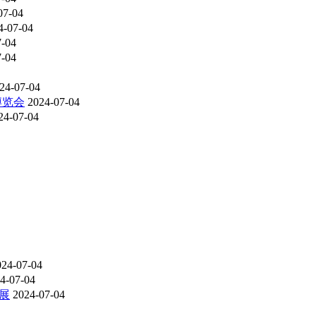
07-04
4-07-04
7-04
7-04
24-07-04
博览会
2024-07-04
24-07-04
024-07-04
4-07-04
容展
2024-07-04