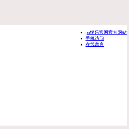
pa娱乐官网官方网站
手机访问
在线留言