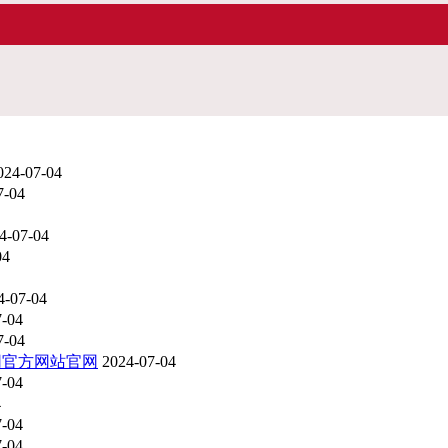
024-07-04
7-04
4-07-04
04
4-07-04
7-04
7-04
官网官方网站官网
2024-07-04
7-04
4
7-04
7-04