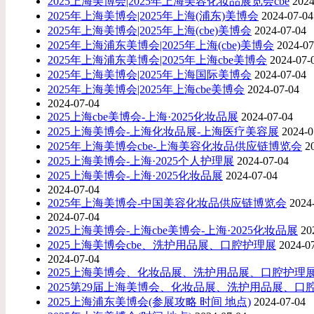
2025上海美博会|2025年上海美容化妆品展览会cbe
2024
2025年上海美博会|2025年上海(浦东)美博会
2024-07-04
2025年上海美博会|2025年上海(cbe)美博会
2024-07-04
2025年上海浦东美博会|2025年上海(cbe)美博会
2024-07
2025年上海浦东美博会|2025年上海cbe美博会
2024-07-
2025年上海美博会|2025年上海国际美博会
2024-07-04
2025年上海美博会|2025年上海cbe美博会
2024-07-04
2024-07-04
2025上海cbe美博会-上海·2025化妆品展
2024-07-04
2025上海美博会-上海化妆品展-上海医疗美容展
2024-0
2025年上海美博会cbe-上海美容化妆品供应链博览会
2
2025上海美博会-上海·2025个人护理展
2024-07-04
2025上海美博会-上海·2025化妆品展
2024-07-04
2024-07-04
2025年上海美博会-中国美容化妆品供应链博览会
2024
2024-07-04
2025上海美博会-上海cbe美博会-上海·2025化妆品展
20
2025上海美博会cbe、洗护用品展、口腔护理展
2024-0
2024-07-04
2025上海美博会、化妆品展、洗护用品展、口腔护理
2025第29届上海美博会、化妆品展、洗护用品展、口
2025上海浦东美博会(参展攻略 时间 地点)
2024-07-04